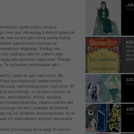
„Uł
Kobi
romności społeczności skrajnie
ego ciała oraz odmawiają kobietom prawa do
ało owe wzorce jako formę patriarchalnej
Kilk
podobne ograniczenia stanowią we
Flir
ntalizmu religijnego. Według niej
szcz
 siły rządzące ludzkim ciałem i jego
się 
posz
rzegają jako poważne zagrożenie. Dlatego
y. Te są bowiem postrzegane jako –
słowości, podczas gdy mężczyźni, dla
1/2/
rą. Poza tym większość społeczeństw
Nume
yznaczaną i definiowaną przez mężczyzn. W
ekcji wszystkiego, co uznane zostanie za
iu: seksualności, emocji, rytualnej
niem fundamentalistów, męska kontrola nad
czystego rozumu i prowadzi do bardziej
1/2/
go też ich działania skoncentrowane są na
Nume
aniu ich seksualności poprzez narzucanie
owskim przywiązują dużą wagę do kwestii