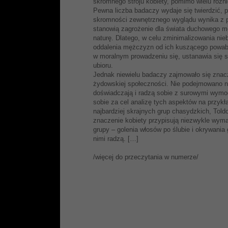
skromnego stroju kobiety, pomimo wielu róż
Pewna liczba badaczy wydaje się twierdzić, 
skromności zewnętrznego wyglądu wynika z p
stanowią zagrożenie dla świata duchowego m
naturę. Dlatego, w celu zminimalizowania nie
oddalenia mężczyzn od ich kuszącego powa
w moralnym prowadzeniu się, ustanawia się 
ubioru.
Jednak niewielu badaczy zajmowało się znac
żydowskiej społeczności. Nie podejmowano na
doświadczają i radzą sobie z surowymi wymo
sobie za cel analizę tych aspektów na przykł
najbardziej skrajnych grup chasydzkich, Told
znaczenie kobiety przypisują niezwykle wym
grupy – golenia włosów po ślubie i okrywania
nimi radzą. […]
/więcej do przeczytania w numerze/