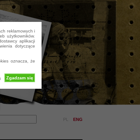
ach reklamowych i
eb użytkowników.
stawcy aplikacji
wienia dotyczące
kies oznacza, że
Zgadzam się
d
PL
ENG