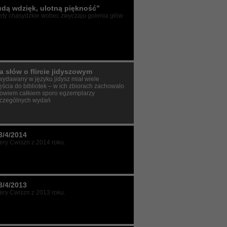
udą wdzięk, ulotną piękność”
ety chasydzkie wobec zwyczaju golenia głów
a słów o flircie jidyszowym
t wydawany w języku jidysz miał wiele
ęścia do bibliotek – w ich zbiorach zachowało
bowiem całkiem sporo egzemplarzy
czególnych wydań
3/4/2014
ry Cwiszn z 2014 roku.
3/4/2013
ry Cwiszn z 2013 roku.