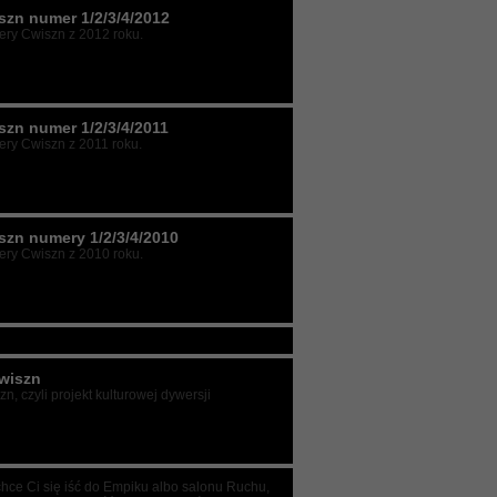
szn numer 1/2/3/4/2012
ry Cwiszn z 2012 roku.
szn numer 1/2/3/4/2011
ry Cwiszn z 2011 roku.
szn numery 1/2/3/4/2010
ry Cwiszn z 2010 roku.
wiszn
n, czyli projekt kulturowej dywersji
chce Ci się iść do Empiku albo salonu Ruchu,