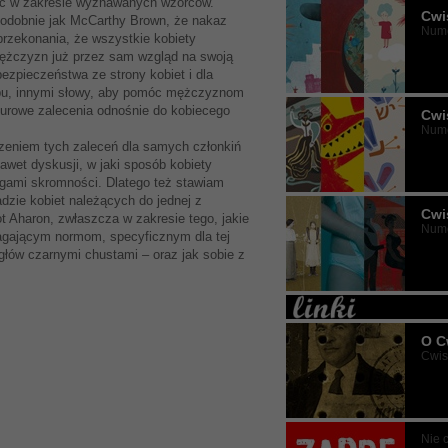
nic w zakresie wyznawanych wzorców.
Cwi
podobnie jak McCarthy Brown, że nakaz
Nume
rzekonania, że wszystkie kobiety
ężczyzn już przez sam wzgląd na swoją
bezpieczeństwa ze strony kobiet i dla
bu, innymi słowy, aby pomóc mężczyznom
surowe zalecenia odnośnie do kobiecego
Cwi
Nume
zeniem tych zaleceń dla samych członkiń
wet dyskusji, w jaki sposób kobiety
gami skromności. Dlatego też stawiam
adzie kobiet należących do jednej z
Cwi
ot Aharon, zwłaszcza w zakresie tego, jakie
Nume
agającym normom, specyficznym dla tej
 głów czarnymi chustami – oraz jak sobie z
O C
Cwisz
Nie 