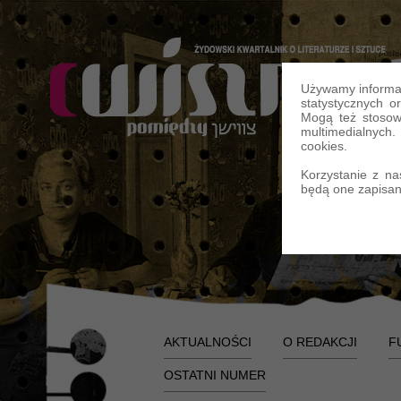
Używamy informac
statystycznych o
Mogą też stosow
multimedialnych
cookies.
Korzystanie z na
będą one zapisan
AKTUALNOŚCI
O REDAKCJI
F
OSTATNI NUMER