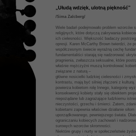
„Ułudą wdzięk, ulotną piękność”
/Sima Zalcberg/
Wiele badań podejmowało problem wzorców sk
religijnych, które dotyczą zakrywania kobiec
ich cielesności. Większość badaczy postrzeg
opresji. Karen McCarthy Brown twierdzi, że 
współczesnym świecie wyraźną cechę fundame
fundamentaliści starają się nadzorować ukryte
pragnienia, zwłaszcza seksualne, które post
właśnie mężczyźni muszą kontrolować kobiet
związane z naturą –
główne nosicielki ludzkiej cielesności i zmy
kontrastu, mają być silniej złączeni z kultu
powierza kobietom rolę Innego, kategorię w
konsekwencji kobiety stały się obiektem proj
niepożądane lub zagrażające ludzkiemu istnien
nieczystości, grzechu i śmierci. Zatem, zda
kobietami zapewnia właściwe działanie siłom 
uporządkowanego, pewniejszego świata. Dlate
ograniczaniu kobiecych zachowań i nadzorow
surowych wzorców skromności.
Niektóre grupy i nurty w społeczeństwie żyd