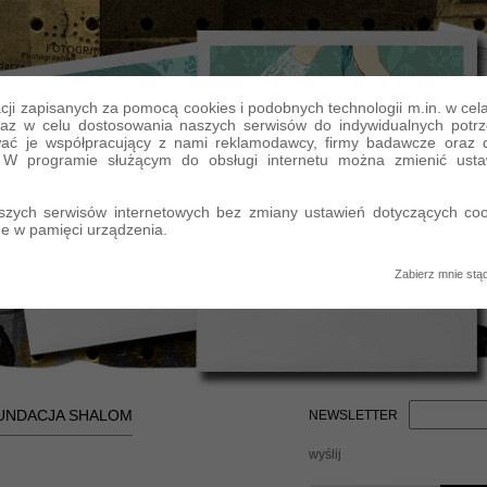
ji zapisanych za pomocą cookies i podobnych technologii m.in. w cel
raz w celu dostosowania naszych serwisów do indywidualnych potrz
ać je współpracujący z nami reklamodawcy, firmy badawcze oraz do
. W programie służącym do obsługi internetu można zmienić usta
szych serwisów internetowych bez zmiany ustawień dotyczących coo
e w pamięci urządzenia.
Zabierz mnie stą
UNDACJA SHALOM
NEWSLETTER
wyślij